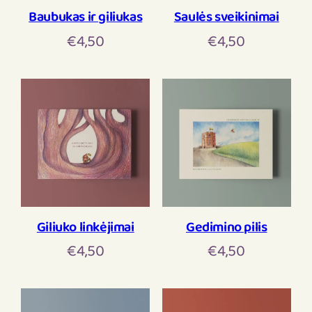
Baubukas ir giliukas
Saulės sveikinimai
€
4,50
€
4,50
Giliuko linkėjimai
Gedimino pilis
€
4,50
€
4,50