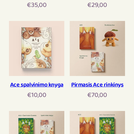
€
35,00
€
29,00
Ace spalvinimo knyga
Pirmasis Ace rinkinys
€
10,00
€
70,00