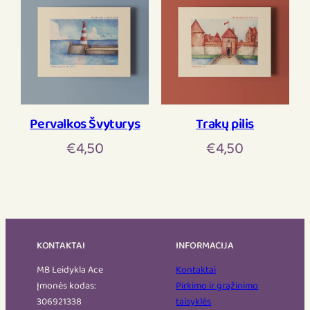
Pervalkos Švyturys
Trakų pilis
€
4,50
€
4,50
KONTAKTAI
INFORMACIJA
MB Leidykla Ace
Kontaktai
Įmonės kodas:
Pirkimo ir grąžinimo
306921338
taisyklės