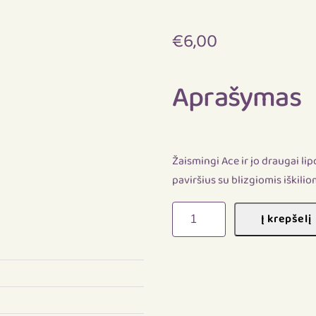
€
6,00
Aprašymas
Žaismingi Ace ir jo draugai li
paviršius su blizgiomis iškilio
produkto
Į krepšelį
kiekis:
„ACE"
Lipdukų
rinkinys