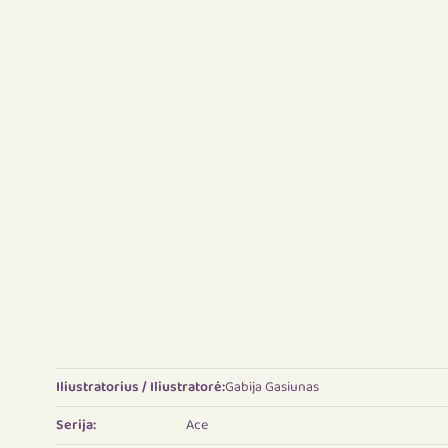
Iliustratorius / Iliustratorė:
Gabija Gasiunas
Serija:
Ace