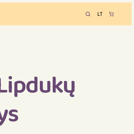
LT
 Lipdukų
ys