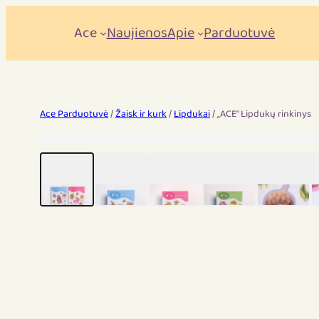
Ace
Naujienos
Apie
Parduotuvė
Ace Parduotuvė
/
Žaisk ir kurk
/
Lipdukai
/ „ACE” Lipdukų rinkinys