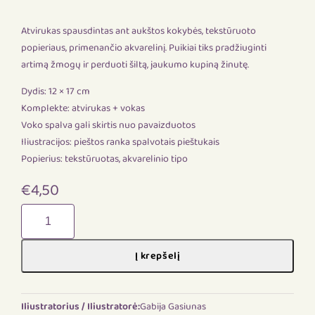
Atvirukas spausdintas ant aukštos kokybės, tekstūruoto
popieriaus, primenančio akvarelinį. Puikiai tiks pradžiuginti
artimą žmogų ir perduoti šiltą, jaukumo kupiną žinutę.
Dydis: 12 × 17 cm
Komplekte: atvirukas + vokas
Voko spalva gali skirtis nuo pavaizduotos
Iliustracijos: pieštos ranka spalvotais pieštukais
Popierius: tekstūruotas, akvarelinio tipo
€
4,50
produkto
kiekis:
Pervalkos
Į krepšelį
Švyturys
Iliustratorius / Iliustratorė:
Gabija Gasiunas