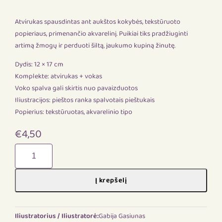
Atvirukas spausdintas ant aukštos kokybės, tekstūruoto
popieriaus, primenančio akvarelinį. Puikiai tiks pradžiuginti
artimą žmogų ir perduoti šiltą, jaukumo kupiną žinutę.
Dydis: 12 × 17 cm
Komplekte: atvirukas + vokas
Voko spalva gali skirtis nuo pavaizduotos
Iliustracijos: pieštos ranka spalvotais pieštukais
Popierius: tekstūruotas, akvarelinio tipo
€
4,50
produkto
kiekis:
Gimtadienio
Į krepšelį
skanėstai
Iliustratorius / Iliustratorė:
Gabija Gasiunas