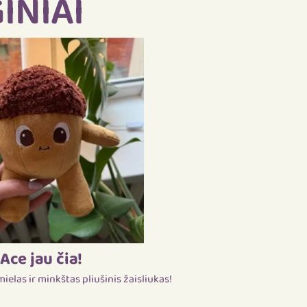
INIAI
Ace jau čia!
ielas ir minkštas pliušinis žaisliukas!