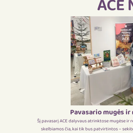
ACE 
Pavasario mugės ir 
Šį pavasarį ACE dalyvaus atrinktose mugėse ir r
skelbiamos čia, kai tik bus patvirtintos – sekit