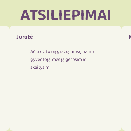
ATSILIEPIMAI
Jūratė
Ačiū už tokią gražią mūsų namų
gyventoją, mes ją gerbsim ir
skaitysim