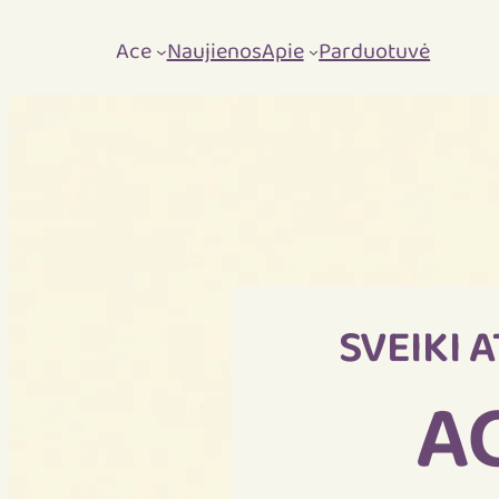
Ace
Naujienos
Apie
Parduotuvė
SVEIKI A
A