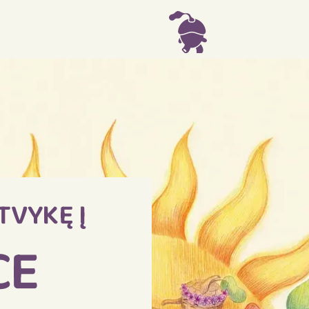
TVYKĘ Į
CE