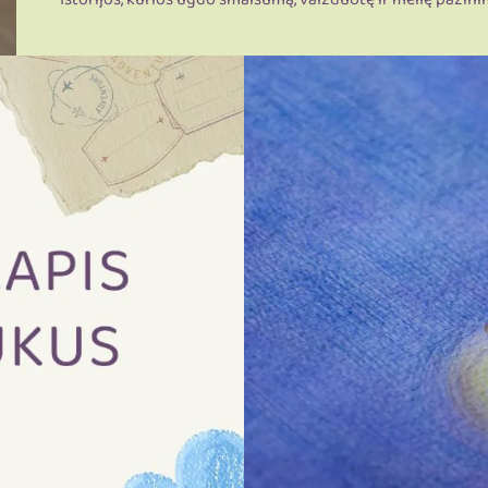
Istorijos, kurios ugdo smalsumą, vaizduotę ir meilę pažini