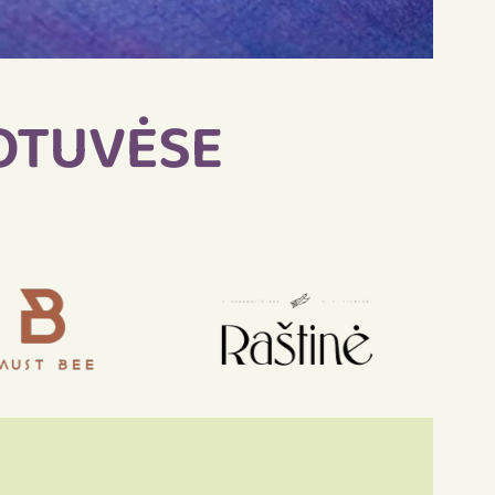
UOTUVĖSE