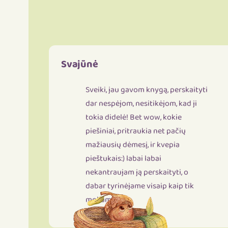
Svajūnė
Sveiki, jau gavom knygą, perskaityti
dar nespėjom, nesitikėjom, kad ji
tokia didelė! Bet wow, kokie
piešiniai, pritraukia net pačių
mažiausių dėmesį, ir kvepia
pieštukais:) labai labai
nekantraujam ją perskaityti, o
dabar tyrinėjame visaip kaip tik
mokame.