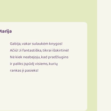
Marija
Gabija, vakar sulaukėm knygos!
Ačiū! Ji fantastiška, tikrai išskirtinė!
Nė kiek neabejoju, kad pradžiugins
ir paliks įspūdį visiems, kurių
rankas ji pasieks!